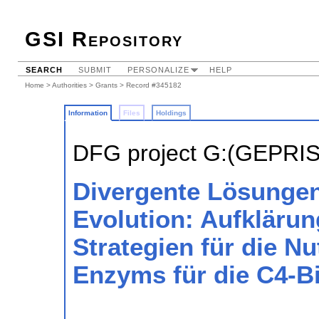
GSI Repository
SEARCH
SUBMIT
PERSONALIZE
HELP
Home
>
Authorities
>
Grants
> Record #345182
Information
Files
Holdings
DFG project G:(GEPRI
Divergente Lösungen
Evolution: Aufklärun
Strategien für die N
Enzyms für die C4-B