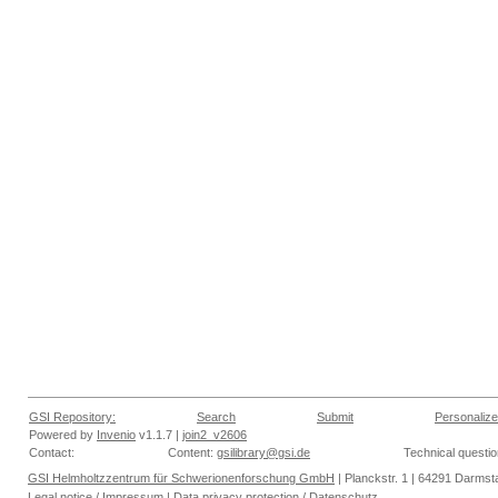
GSI Repository:
Search
Submit
Personalize
Powered by
Invenio
v1.1.7 |
join2_v2606
Contact:
Content:
gsilibrary@gsi.de
Technical questi
GSI Helmholtzzentrum für Schwerionenforschung GmbH
| Planckstr. 1 | 64291 Darmsta
Legal notice
/
Impressum
|
Data privacy protection
/
Datenschutz