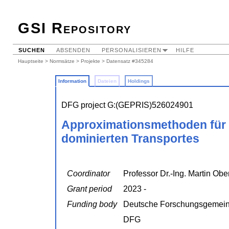
GSI Repository
SUCHEN
ABSENDEN
PERSONALISIEREN
HILFE
Hauptseite
>
Normsätze
>
Projekte
> Datensatz #345284
Information
Dateien
Holdings
DFG project G:(GEPRIS)526024901
Approximationsmethoden für s
dominierten Transportes
Coordinator
Professor Dr.-Ing. Martin Obe
Grant period
2023 -
Funding body
Deutsche Forschungsgemein
DFG