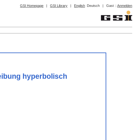
GSI Homepage
|
GSI Library
|
English
Deutsch
|
Gast ::
Anmelden
eibung hyperbolisch