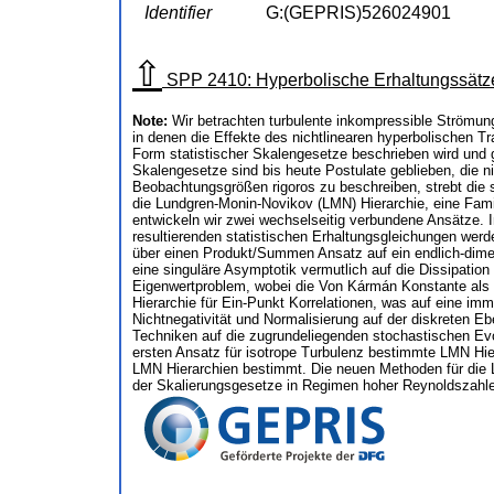
Identifier
G:(GEPRIS)526024901
⇧
SPP 2410: Hyperbolische Erhaltungssätze
Note:
Wir betrachten turbulente inkompressible Strömu
in denen die Effekte des nichtlinearen hyperbolischen T
Form statistischer Skalengesetze beschrieben wird und g
Skalengesetze sind bis heute Postulate geblieben, die n
Beobachtungsgrößen rigoros zu beschreiben, strebt die 
die Lundgren-Monin-Novikov (LMN) Hierarchie, eine Fami
entwickeln wir zwei wechselseitig verbundene Ansätze. 
resultierenden statistischen Erhaltungsgleichungen werd
über einen Produkt/Summen Ansatz auf ein endlich-dimens
eine singuläre Asymptotik vermutlich auf die Dissipation
Eigenwertproblem, wobei die Von Kármán Konstante als E
Hierarchie für Ein-Punkt Korrelationen, was auf eine im
Nichtnegativität und Normalisierung auf der diskreten 
Techniken auf die zugrundeliegenden stochastischen Evo
ersten Ansatz für isotrope Turbulenz bestimmte LMN Hi
LMN Hierarchien bestimmt. Die neuen Methoden für die 
der Skalierungsgesetze in Regimen hoher Reynoldszahl