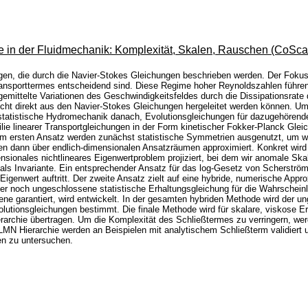
 in der Fluidmechanik: Komplexität, Skalen, Rauschen (CoSc
ngen, die durch die Navier-Stokes Gleichungen beschrieben werden. Der Foku
ransporttermes entscheidend sind. Diese Regime hoher Reynoldszahlen führen a
emittelte Variationen des Geschwindigkeitsfeldes durch die Dissipationsrate
icht direkt aus den Navier-Stokes Gleichungen hergeleitet werden können. Um 
statistische Hydromechanik danach, Evolutionsgleichungen für dazugehörende
lie linearer Transportgleichungen in der Form kinetischer Fokker-Planck Gle
Im ersten Ansatz werden zunächst statistische Symmetrien ausgenutzt, um we
en dann über endlich-dimensionalen Ansatzräumen approximiert. Konkret wird 
ionales nichtlineares Eigenwertproblem projiziert, bei dem wir anomale Skal
 als Invariante. Ein entsprechender Ansatz für das log-Gesetz von Scherström
igenwert auftritt. Der zweite Ansatz zielt auf eine hybride, numerische Ap
mer noch ungeschlossene statistische Erhaltungsgleichung für die Wahrscheinl
Ebene garantiert, wird entwickelt. In der gesamten hybriden Methode wird de
lutionsgleichungen bestimmt. Die finale Methode wird für skalare, viskose 
erarchie übertragen. Um die Komplexität des Schließtermes zu verringern, w
LMN Hierarchie werden an Beispielen mit analytischem Schließterm validie
en zu untersuchen.