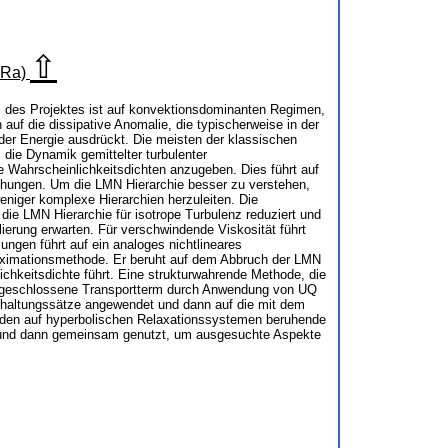
⇧
aRa)
s des Projektes ist auf konvektionsdominanten Regimen,
uf die dissipative Anomalie, die typischerweise in der
 der Energie ausdrückt. Die meisten der klassischen
die Dynamik gemittelter turbulenter
 Wahrscheinlichkeitsdichten anzugeben. Dies führt auf
ichungen. Um die LMN Hierarchie besser zu verstehen,
niger komplexe Hierarchien herzuleiten. Die
die LMN Hierarchie für isotrope Turbulenz reduziert und
ierung erwarten. Für verschwindende Viskosität führt
ungen führt auf ein analoges nichtlineares
proximationsmethode. Er beruht auf dem Abbruch der LMN
ichkeitsdichte führt. Eine strukturwahrende Methode, die
r ungeschlossene Transportterm durch Anwendung von UQ
Erhaltungssätze angewendet und dann auf die mit dem
erden auf hyperbolischen Relaxationssystemen beruhende
rt und dann gemeinsam genutzt, um ausgesuchte Aspekte