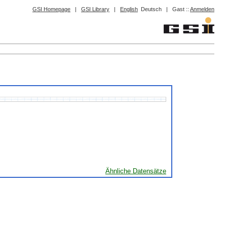
GSI Homepage
|
GSI Library
|
English
Deutsch
|
Gast ::
Anmelden
Ähnliche Datensätze