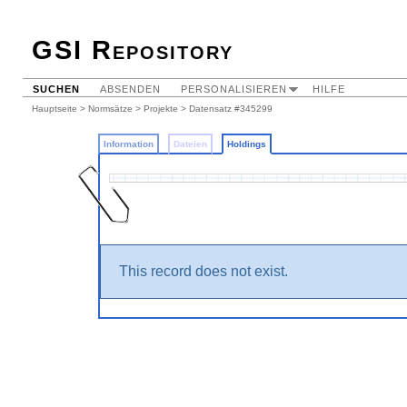
GSI Repository
SUCHEN
ABSENDEN
PERSONALISIEREN
HILFE
Hauptseite
>
Normsätze
>
Projekte
>
Datensatz #345299
Information
Dateien
Holdings
This record does not exist.