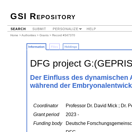
GSI Repository
SEARCH
SUBMIT
PERSONALIZE
HELP
Home
>
Authorities
>
Grants
> Record #347370
Information
Files
Holdings
DFG project G:(GEPRI
Der Einfluss des dynamischen A
während der Embryonalentwick
Coordinator
Professor Dr. David Mick ; Dr. 
Grant period
2023 -
Funding body
Deutsche Forschungsgemeinsc