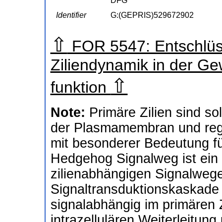
DFG
Identifier
G:(GEPRIS)529672902
⇧
FOR 5547: Entschlüss
Ziliendynamik in der Ge
⇧
funktion
Note:
Primäre Zilien sind s
der Plasmamembran und regu
mit besonderer Bedeutung fü
Hedgehog Signalweg ist ein 
zilienabhängigen Signalweg
Signaltransduktionskaskade 
signalabhängig im primären 
intrazellulären Weiterleitung