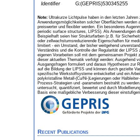
Identifier
G:(GEPRIS)530345255
Note:
Ultrakurze Lichtpulse haben in den letzten Jahre
Anwendungsmöglichkeiten solcher Oberflächen werden akt
preiswerter und flexibler werden. Ein besonderes Augenme
periodic surface structures, LIPSS). Als Anwendungen die
Beispielhaft seien hier Strukturfarben (z.B. für Sicherh
oder zellwachstumsreduzierende Eigenschaften für medizi
limitiert - ein Umstand, der bisher weitgehend unverstan
Verständnis und die Kontrolle der Regularität der LIPSS
eigenen Vorarbeiten soll mit dem gemeinsamen Projekt zw
dieser aktuellen Thematik verfolgt werden: Ausgehend
Ausgangsfragen formuliert und daraus Hypothesen zur Re
auf die Bildung der LIPSS und können durch gezielte Va
spezifische Werkstoffsysteme entwickeltet und ein Arb
polykristalline Metall-(Cu/Ni-)Legierungen oder Halbleite
Prozess-Strategien und -parametern bestrahlt zu werden
untersucht, quantifiziert, bewertet und durch Modellier
Basis eine maßgebliche Verbesserung dieser einstufigen 
Recent Publications