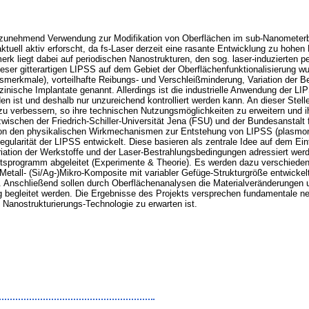
n zunehmend Verwendung zur Modifikation von Oberflächen im sub-Nanometerber
uell aktiv erforscht, da fs-Laser derzeit eine rasante Entwicklung zu hohen
rk liegt dabei auf periodischen Nanostrukturen, den sog. laser-induzierten p
ser gitterartigen LIPSS auf dem Gebiet der Oberflächenfunktionalisierung wur
eitsmerkmale), vorteilhafte Reibungs- und Verschleißminderung, Variation der
nische Implantate genannt. Allerdings ist die industrielle Anwendung der LIP
den ist und deshalb nur unzureichend kontrolliert werden kann. An dieser Stel
 zu verbessern, so ihre technischen Nutzungsmöglichkeiten zu erweitern und ih
ischen der Friedrich-Schiller-Universität Jena (FSU) und der Bundesanstalt 
 von den physikalischen Wirkmechanismen zur Entstehung von LIPSS (plasmon
gularität der LIPSS entwickelt. Diese basieren als zentrale Idee auf dem Ei
riation der Werkstoffe und der Laser-Bestrahlungsbedingungen adressiert we
eitsprogramm abgeleitet (Experimente & Theorie). Es werden dazu verschied
r-Metall- (Si/Ag-)Mikro-Komposite mit variabler Gefüge-Strukturgröße entwickel
. Anschließend sollen durch Oberflächenanalysen die Materialveränderungen u
ung begleitet werden. Die Ergebnisse des Projekts versprechen fundamentale n
Nanostrukturierungs-Technologie zu erwarten ist.