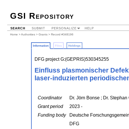
GSI Repository
SEARCH
SUBMIT
PERSONALIZE
HELP
Home
>
Authorities
>
Grants
> Record #348196
Information
Files
Holdings
DFG project G:(GEPRIS)530345255
Einfluss plasmonischer Defekt
laser-induzierten periodisch
Coordinator
Dr. Jörn Bonse ; Dr. Stephan 
Grant period
2023 -
Funding body
Deutsche Forschungsgemein
DFG