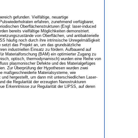
eich gefunden. Vielfältige, neuartige
 Pulswiederholraten erfahren, zunehmend verfügbarer,
eriodischen Oberflächenstrukturen (Engl: laser-induced
den bereits vielfältige Möglichkeiten demonstriert.
 Benetzungszustände von Oberflächen, und antibakterielle
SS häufig noch durch ihre intrinsische Unregelmäßigkeit
le setzt das Projekt an, um das grundsätzliche
ren industriellen Einsatz zu fördern. Aufbauend auf
für Materialforschung (BAM) ein optimierter Zugang zu
isch, optisch, thermodynamisch) wurden eine Reihe von
nfluss plasmonischer Defekte und des Materialgefüges
rden. Zur Überprüfung der Hypothesen wurden zwei
ene maßgeschneiderte Materialsysteme, wie
t und hergestellt, um dann mit unterschiedlichen Laser-
nd die Regularität der erzeugten Nanostrukturen
eue Erkenntnisse zur Regularität der LIPSS, auf deren