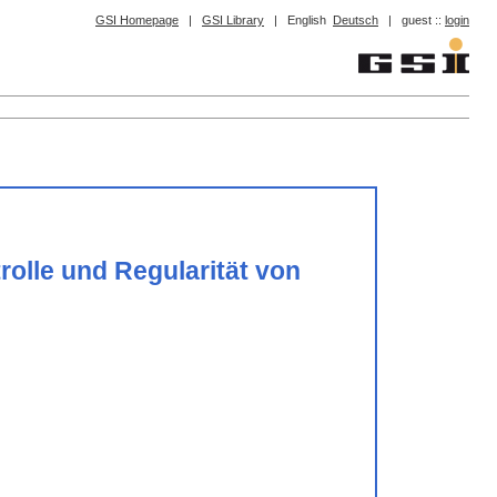
GSI Homepage
|
GSI Library
|
English
Deutsch
|
guest ::
login
rolle und Regularität von