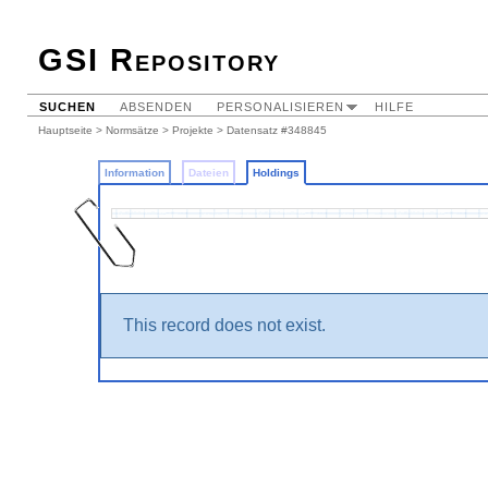
GSI Repository
SUCHEN
ABSENDEN
PERSONALISIEREN
HILFE
Hauptseite
>
Normsätze
>
Projekte
>
Datensatz #348845
Information
Dateien
Holdings
This record does not exist.