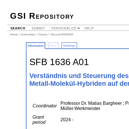
GSI Repository
SEARCH
SUBMIT
PERSONALIZE
HELP
Home
>
Authorities
>
Grants
> Record #349350
Information
Files
Holdings
SFB 1636 A01
Verständnis und Steuerung des 
Metall-Molekül-Hybriden auf de
Professor Dr. Matias Bargheer ; P
Coordinator
Müller-Werkmeister
Grant
2024 -
period