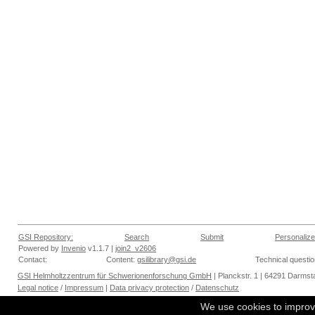
GSI Repository:
Search
Submit
Personalize
Powered by
Invenio
v1.1.7 |
join2_v2606
Contact:
Content:
gsilibrary@gsi.de
Technical questi
GSI Helmholtzzentrum für Schwerionenforschung GmbH
| Planckstr. 1 | 64291 Darmsta
Legal notice
/
Impressum
|
Data privacy protection
/
Datenschutz
We use cookies to improv