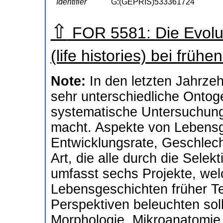
Identifier
G:(GEPRIS)533361724
⇧
FOR 5581: Die Evolu
(life histories) bei früh
Note:
In den letzten Jahrze
sehr unterschiedliche Onto
systematische Untersuchung 
macht. Aspekte von Lebensg
Entwicklungsrate, Geschlec
Art, die alle durch die Sele
umfasst sechs Projekte, wel
Lebensgeschichten früher T
Perspektiven beleuchten soll
Morphologie, Mikroanatomie,