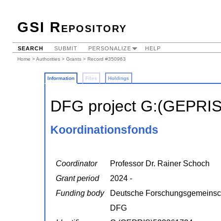
GSI Repository
SEARCH
SUBMIT
PERSONALIZE
HELP
Home
>
Authorities
>
Grants
> Record #350963
Information
Files
Holdings
DFG project G:(GEPRI
Koordinationsfonds
Coordinator
Professor Dr. Rainer Schoch
Grant period
2024 -
Funding body
Deutsche Forschungsgemeinsc
DFG