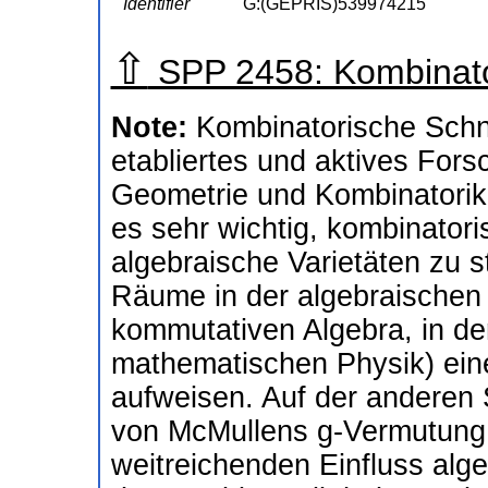
Identifier
G:(GEPRIS)539974215
⇧
SPP 2458: Kombinato
Note:
Kombinatorische Schni
etabliertes und aktives For
Geometrie und Kombinatorik v
es sehr wichtig, kombinator
algebraische Varietäten zu s
Räume in der algebraischen 
kommutativen Algebra, in der
mathematischen Physik) eine
aufweisen. Auf der anderen S
von McMullens g-Vermutung o
weitreichenden Einfluss alg