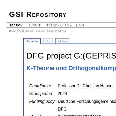
GSI Repository
SEARCH
SUBMIT
PERSONALIZE
HELP
Home
>
Authorities
>
Grants
> Record #351733
Information
Files
Holdings
DFG project G:(GEPRI
K-Theorie und Orthogonalkomp
Coordinator
Professor Dr. Christian Haase
Grant period
2024 -
Funding body
Deutsche Forschungsgemeinsc
DFG