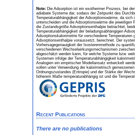
Note:
Die Adsorption ist ein exothermer Prozess, bei de
adiabate Systeme dar, sodass der Zeitpunkt des Durchbr
Temperaturabhängigkeit der Adsorptionswärme, da sich 
unterscheiden und die Adsorptionswärme die jeweiligen P
die Zustandsgröße Adsorptionsenthalpie betrachtet; bei
Temperaturabhängigkeit der beladungsabhängigen Adsorpt
Adsorptionskalorimetrie für verschiedene Temperaturen
Adsorptionsenthalpie voraussetzt, berechnet. Der system
Vorhersagegenauigkeit der Isosterenmethode zu quantifiz
verschiedenen Wechselwirkungsmechanismen zwischen Ad
abgeschätzt werden kann, für welche Systeme bzw. welc
Systemen infolge der Temperaturabhängigkeit kalorimetr
Analogien ein empirischer Modellansatz entwickelt wer
sollen unter Verwendung der kalorimetrisch gemessenen 
Ordnungszustandes (Entropie) und der Stärke der Wechsel
höherem Maße temperaturabhängig ist und die Temperatura
Recent Publications
There are no publications