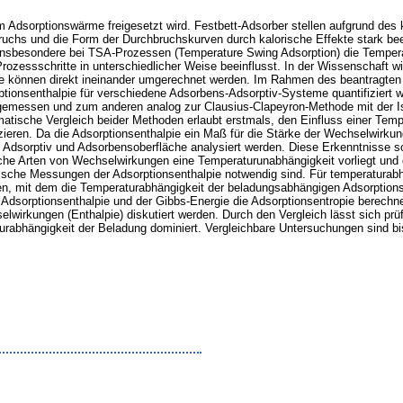
m Adsorptionswärme freigesetzt wird. Festbett-Adsorber stellen aufgrund des
uchs und die Form der Durchbruchskurven durch kalorische Effekte stark beei
insbesondere bei TSA-Prozessen (Temperature Swing Adsorption) die Temperat
rozessschritte in unterschiedlicher Weise beeinflusst. In der Wissenschaft 
de können direkt ineinander umgerechnet werden. Im Rahmen des beantragten 
ionsenthalpie für verschiedene Adsorbens-Adsorptiv-Systeme quantifiziert we
 gemessen und zum anderen analog zur Clausius-Clapeyron-Methode mit der I
atische Vergleich beider Methoden erlaubt erstmals, den Einfluss einer Tempe
ieren. Da die Adsorptionsenthalpie ein Maß für die Stärke der Wechselwirkung
sorptiv und Adsorbensoberfläche analysiert werden. Diese Erkenntnisse sol
he Arten von Wechselwirkungen eine Temperaturunabhängigkeit vorliegt und d
ische Messungen der Adsorptionsenthalpie notwendig sind. Für temperaturab
den, mit dem die Temperaturabhängigkeit der beladungsabhängigen Adsorption
Adsorptionsenthalpie und der Gibbs-Energie die Adsorptionsentropie berechne
wirkungen (Enthalpie) diskutiert werden. Durch den Vergleich lässt sich prüfe
bhängigkeit der Beladung dominiert. Vergleichbare Untersuchungen sind bishe