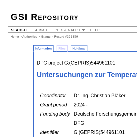
GSI Repository
SEARCH
SUBMIT
PERSONALIZE
HELP
Home
>
Authorities
>
Grants
> Record #351856
Information
Files
Holdings
DFG project G:(GEPRIS)544961101
Untersuchungen zur Temperat
Coordinator
Dr.-Ing. Christian Bläker
Grant period
2024 -
Funding body
Deutsche Forschungsgemein
DFG
Identifier
G:(GEPRIS)544961101