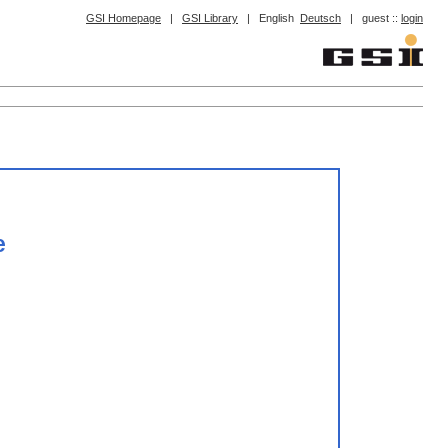
GSI Homepage
|
GSI Library
|
English
Deutsch
|
guest ::
login
e