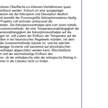
 kleinen Oberfläche-zu-Volumen-Verhältnisses quasi
nflusst werden. Kritisch ist eine ausgeprägte
uren bei der Adsorption und Desorption deutlich
wird anstelle der Prozessgröße Adsorptionswärme häufig
Projekts soll erstmals umfassend die
rden. Die Adsorptionsenthalpie wird zum einen mittels
sosterenmethode, die eine Temperaturunabhängigkeit der
raturabhängigkeit der Adsorptionsenthalpie auf die
en ist, soll zudem der Einfluss der Temperatur auf die
len in ein heuristisches Regelwerk münden, mit dem
ie Isosterenmethode nutzbar ist, und bei welchen
hängige Systeme soll basierend auf physikalischen
senthalpie abgeschätzt werden kann. Abschließend
t und der wechselseitige Einfluss des
n, ob der enthalpische oder der entropische Beitrag in
r in der Literatur nicht zu finden.