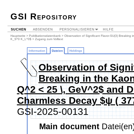
GSI Repository
SUCHEN
ABSENDEN
PERSONALISIEREN
HILFE
Hauptseite
>
Publikationsdatenbank
>
Observation of Significant Flavor-SU(3) Breaking
K_S^0 K_L^0$
> Zugang zum Volltext
Information
Dateien
Holdings
Observation of Signi
Breaking in the Kao
Q^2 < 25 \, GeV^2$ and D
Charmless Decay $ψ ( 37
GSI-2025-00131
Main document
Datei(en)