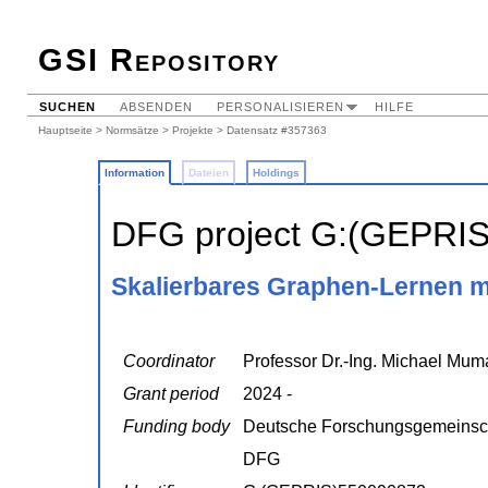
GSI Repository
SUCHEN
ABSENDEN
PERSONALISIEREN
HILFE
Hauptseite
>
Normsätze
>
Projekte
> Datensatz #357363
Information
Dateien
Holdings
DFG project G:(GEPRI
Skalierbares Graphen-Lernen m
Coordinator
Professor Dr.-Ing. Michael Mum
Grant period
2024 -
Funding body
Deutsche Forschungsgemeinsc
DFG