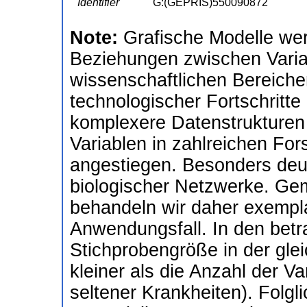
Identifier
G:(GEPRIS)550090872
Note:
Grafische Modelle wer
Beziehungen zwischen Variab
wissenschaftlichen Bereiche
technologischer Fortschritt
komplexere Datenstrukturen z
Variablen in zahlreichen Fo
angestiegen. Besonders deut
biologischer Netzwerke. G
behandeln wir daher exempla
Anwendungsfall. In den betr
Stichprobengröße in der gl
kleiner als die Anzahl der V
seltener Krankheiten). Folgli