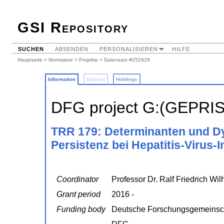
GSI Repository
SUCHEN
ABSENDEN
PERSONALISIEREN
HILFE
Hauptseite
>
Normsätze
>
Projekte
> Datensatz #252929
Information
Dateien
Holdings
DFG project G:(GEPRI
TRR 179: Determinanten und Dy
Persistenz bei Hepatitis-Virus-
Coordinator
Professor Dr. Ralf Friedrich Wi
Grant period
2016 -
Funding body
Deutsche Forschungsgemeinsc