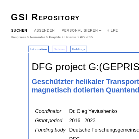
GSI Repository
SUCHEN
ABSENDEN
PERSONALISIEREN
HILFE
Hauptseite
>
Normsätze
>
Projekte
> Datensatz #292855
Information
Dateien
Holdings
DFG project G:(GEPRI
Geschützter helikaler Transport
magnetisch dotierten Quantend
Coordinator
Dr. Oleg Yevtushenko
Grant period
2016 - 2023
Funding body
Deutsche Forschungsgemeinsc