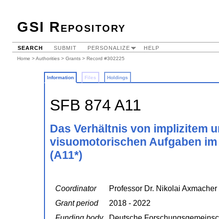
GSI Repository
SEARCH
SUBMIT
PERSONALIZE
HELP
Home
>
Authorities
>
Grants
> Record #302225
Information
Files
Holdings
SFB 874 A11
Das Verhältnis von implizitem 
visuomotorischen Aufgaben im
(A11*)
Coordinator
Professor Dr. Nikolai Axmacher ;
Grant period
2018 - 2022
Funding body
Deutsche Forschungsgemeinsc