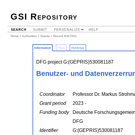
GSI Repository
SEARCH
SUBMIT
PERSONALIZE
HELP
Home
>
Authorities
>
Grants
> Record #347801
Information
Files
Holdings
DFG project G:(GEPRIS)530081187
Benutzer- und Datenverzerru
Coordinator
Professor Dr. Markus Strohm
Grant period
2023 -
Funding body
Deutsche Forschungsgemein
DFG
Identifier
G:(GEPRIS)530081187