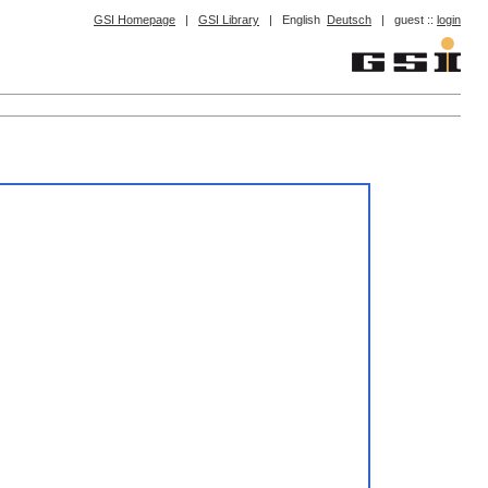
GSI Homepage
|
GSI Library
|
English
Deutsch
|
guest ::
login