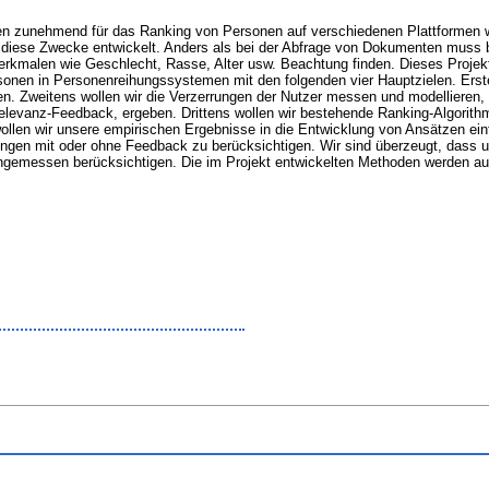
en zunehmend für das Ranking von Personen auf verschiedenen Plattformen wi
r diese Zwecke entwickelt. Anders als bei der Abfrage von Dokumenten muss
rkmalen wie Geschlecht, Rasse, Alter usw. Beachtung finden. Dieses Projekt
sonen in Personenreihungssystemen mit den folgenden vier Hauptzielen. Erst
n. Zweitens wollen wir die Verzerrungen der Nutzer messen und modellieren, d
evanz-Feedback, ergeben. Drittens wollen wir bestehende Ranking-Algorithme
len wir unsere empirischen Ergebnisse in die Entwicklung von Ansätzen einfl
llungen mit oder ohne Feedback zu berücksichtigen. Wir sind überzeugt, dass
ngemessen berücksichtigen. Die im Projekt entwickelten Methoden werden auch